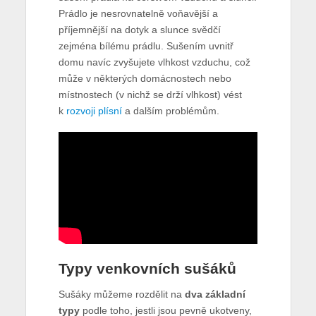
Prádlo je nesrovnatelně voňavější a
příjemnější na dotyk a slunce svědčí
zejména bílému prádlu. Sušením uvnitř
domu navíc zvyšujete vlhkost vzduchu, což
může v některých domácnostech nebo
místnostech (v nichž se drží vlhkost) vést
k
rozvoji plísní
a dalším problémům.
Typy venkovních sušáků
Sušáky můžeme rozdělit na
dva základní
typy
podle toho, jestli jsou pevně ukotveny,