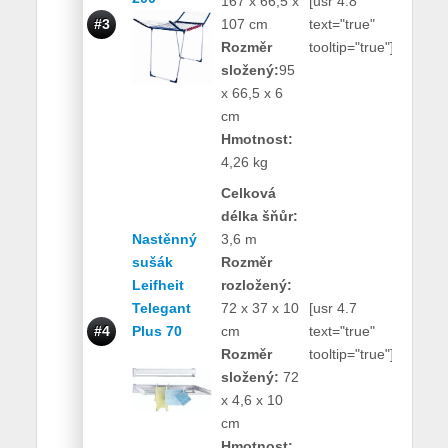
167 x 66,5 x
[usr 4.8
1200
#3
107 cm
text="true"
Kč
Rozměr
tooltip="true"]
složený:
95
x 66,5 x 6
cm
Hmotnost:
4,26 kg
Celková
délka šňůr:
Nastěnný
3,6 m
sušák
Rozměr
Leifheit
rozložený:
Telegant
72 x 37 x 10
[usr 4.7
390
#4
Plus 70
cm
text="true"
Kč
Rozměr
tooltip="true"]
složený:
72
x 4,6 x 10
cm
Hmotnost: