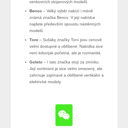
venkovních stojanových modelů.
Benco
– Velký výběr nabízí i méně
známá značka Benco. V její nabídce
najdete především spoustu nástěnných
modelů.
Toro
– Sušáky značky Toro jsou cenově
velmi dostupné a oblíbené. Nabídka sice
není kdovíjak početná, ale je rozmanitá.
Goleto
– I tato značka stojí za zmínku.
Její sortiment je sice velmi omezený, ale
zahrnuje zajímavé a oblíbené vertikální a
elektrické modely.