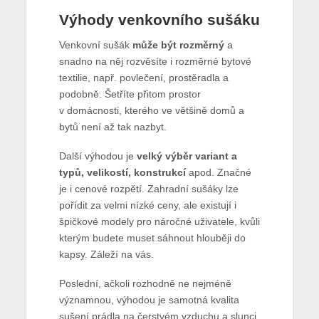
Výhody venkovního sušáku
Venkovní sušák
může být rozměrný
a
snadno na něj rozvěsíte i rozměrné bytové
textilie, např. povlečení, prostěradla a
podobně. Šetříte přitom prostor
v domácnosti, kterého ve většině domů a
bytů není až tak nazbyt.
Další výhodou je
velký výběr variant a
typů, velikostí, konstrukcí
apod. Značné
je i cenové rozpětí. Zahradní sušáky lze
pořídit za velmi nízké ceny, ale existují i
špičkové modely pro náročné uživatele, kvůli
kterým budete muset sáhnout hlouběji do
kapsy. Záleží na vás.
Poslední, ačkoli rozhodně ne nejméně
významnou, výhodou je samotná kvalita
sušení prádla na čerstvém vzduchu a slunci.