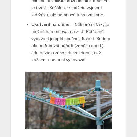
minimální kutilské dovednosti a umístění
je trvalé. Sušák sice můžete vyjmout
z držáku, ale betonové torzo zůstane.
Ukotvení na stěnu
– Některé sušáky je
možné namontovat na zeď. Potřebné
vybavení je opět součástí balení. Budete
ale potřebovat nářadí (vrtačku apod.).
Jde navíc o zásah do zdi domu, což
každému nemusí vyhovovat.