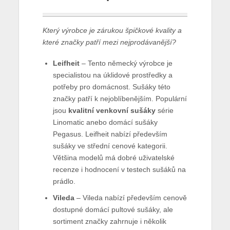
Který výrobce je zárukou špičkové kvality a
které značky patří mezi nejprodávanější?
Leifheit
– Tento německý výrobce je
specialistou na úklidové prostředky a
potřeby pro domácnost. Sušáky této
značky patří k nejoblíbenějším. Populární
jsou
kvalitní venkovní sušáky
série
Linomatic anebo domácí sušáky
Pegasus. Leifheit nabízí především
sušáky ve střední cenové kategorii.
Většina modelů má dobré uživatelské
recenze i hodnocení v testech sušáků na
prádlo.
Vileda
– Vileda nabízí především cenově
dostupné domácí pultové sušáky, ale
sortiment značky zahrnuje i několik