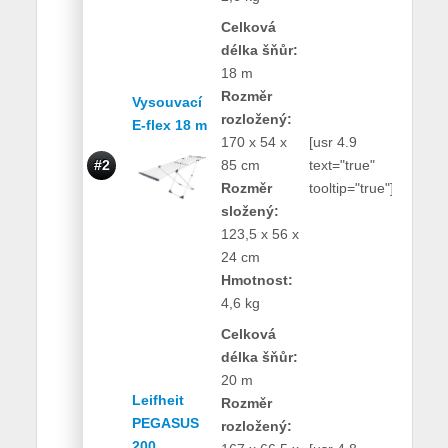
Celková
délka šňůr:
18 m
Rozměr
Vysouvací
rozložený:
E-flex 18 m
170 x 54 x
[usr 4.9
900
#2
85 cm
text="true"
Kč
Rozměr
tooltip="true"]
složený:
123,5 x 56 x
24 cm
Hmotnost:
4,6 kg
Celková
délka šňůr:
20 m
Leifheit
Rozměr
PEGASUS
rozložený:
200