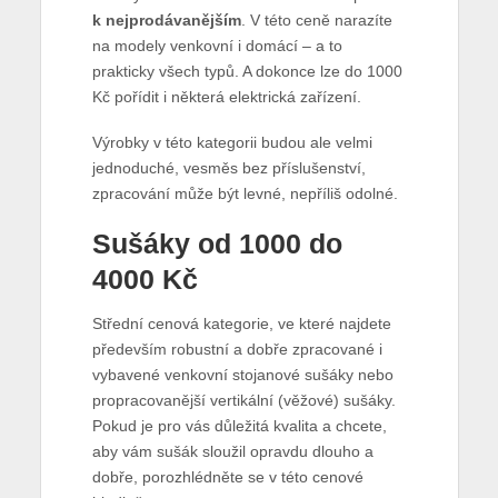
k nejprodávanějším
. V této ceně narazíte
na modely venkovní i domácí – a to
prakticky všech typů. A dokonce lze do 1000
Kč pořídit i některá elektrická zařízení.
Výrobky v této kategorii budou ale velmi
jednoduché, vesměs bez příslušenství,
zpracování může být levné, nepříliš odolné.
Sušáky od 1000 do
4000 Kč
Střední cenová kategorie, ve které najdete
především robustní a dobře zpracované i
vybavené venkovní stojanové sušáky nebo
propracovanější vertikální (věžové) sušáky.
Pokud je pro vás důležitá kvalita a chcete,
aby vám sušák sloužil opravdu dlouho a
dobře, porozhlédněte se v této cenové