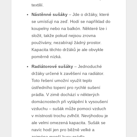
textilií.
Nástěnné sušáky
– Jde o držáky, které
se umísťují na zeď. Hodí se například do
koupelny nebo na balkón. Některé lze i
složit, takže pokud nejsou zrovna
používány, nezabírají žádný prostor.
Kapacita těchto držáků je ale obvykle
poměrně nízká.
Radiátorové sušáky
– Jednoduché
držáky určené k zavěšení na radiátor.
Toto řešení umožní využít teplo
ústředního topení pro rychlé sušení
prádla. V zimě dochází v některých
domácnostech při vytápění k vysoušení
vzduchu – sušák může pomoci vzduch
v místnosti trochu zvlhčit. Nevýhodou je
ale velmi omezená kapacita. Sušák se
navíc hodí jen pro běžně velké a
zejména menší kusy prádla.