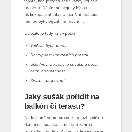
v bytě, kde je třeba šetřit každý kousek
prostoru. Nástěnné stojany bývají
nízkokapacitní, ale do menší domácnosti
mohou být elegantním řešením.
Důležité je tedy vzít v potaz:
Velikost bytu, domu
Dostupnost venkovních prostor
Skladnost a kapacitu sušáku a počet
osob v domácnosti
Kvalitu zpracování
Jaký sušák pořídit na
balkón či terasu?
Na balkoně nebo terase lze použít většinu
domácích sušáků a i některé zahradní,
rozkládací modely. V první řadě se musíte