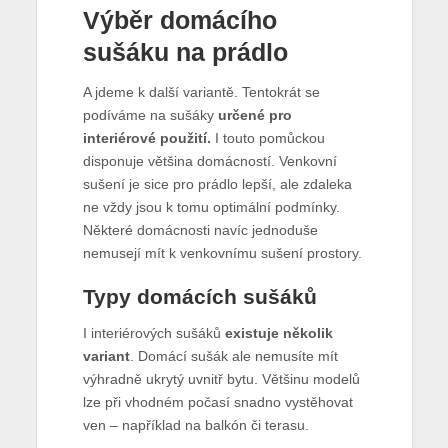
Výběr domácího
sušáku na prádlo
A jdeme k další variantě. Tentokrát se
podíváme na sušáky
určené pro
interiérové použití.
I touto pomůckou
disponuje většina domácností. Venkovní
sušení je sice pro prádlo lepší, ale zdaleka
ne vždy jsou k tomu optimální podmínky.
Některé domácnosti navíc jednoduše
nemusejí mít k venkovnímu sušení prostory.
Typy domácích sušáků
I interiérových sušáků
existuje několik
variant
. Domácí sušák ale nemusíte mít
výhradně ukrytý uvnitř bytu. Většinu modelů
lze při vhodném počasí snadno vystěhovat
ven – například na balkón či terasu.