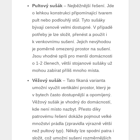
Pultový sušák
– Nejběžnější řešení. Jde
o lehkou konstrukci připomínající tvarem
pult nebo podlouhlý stůl. Tyto sušáky
bývají cenově velmi dostupné. V případě
potřeby je lze složit, přenést a použít i
k venkovnímu sušení. Jejich nevýhodou
je poměrně omezený prostor na sušení.
Jsou vhodné spíš pro menší domácnosti
o 1-2 členech, větší stojanové sušáky už
mohou zabírat příliš mnoho místa.
Věžový sušák
– Tato fikaná varianta
umožní využít vertikální prostor, který je
v bytech často dostupnější a opomíjený.
Věžový sušák je vhodný do domácností,
kde není místo nazbyt. Přesto díky
patrovému řešení dokáže pojmout velké
množství prádla (zpravidla výrazně větší
než pultový typ). Někdy lze spodní patra i
složit, což umožní sušení rozměrnějších