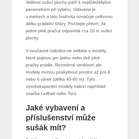
Velikost sušicí plochy patří k nejdůležitějším
parametrům při výběru. Udávána je
v metrech a tato hodnota označuje celkovou
délku prádelní šňůry. Počítejte přitom, že
jedné plné pračce odpovídá cca 10 m sušicí
plochy.
V současné nabídce se setkáte s modely,
které pojmou jen jednu nebo dvě plné
pračky prádla. Rozměrné venkovní ale
modely mohou poskytnout prostor až pro 4
nebo 6 várek (délka 40-60 m). Tyto
vysokokapacitní modely nabízí například
značka Leifheit nebo Toro.
Jaké vybavení a
příslušenství může
sušák mít?