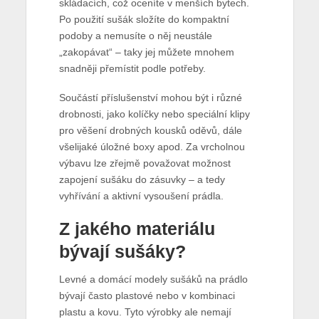
skládacích, což oceníte v menších bytech.
Po použití sušák složíte do kompaktní
podoby a nemusíte o něj neustále
„zakopávat“ – taky jej můžete mnohem
snadněji přemístit podle potřeby.
Součástí příslušenství mohou být i různé
drobnosti, jako kolíčky nebo speciální klipy
pro věšení drobných kousků oděvů, dále
všelijaké úložné boxy apod. Za vrcholnou
výbavu lze zřejmě považovat možnost
zapojení sušáku do zásuvky – a tedy
vyhřívání a aktivní vysoušení prádla.
Z jakého materiálu
bývají sušáky?
Levné a domácí modely sušáků na prádlo
bývají často plastové nebo v kombinaci
plastu a kovu. Tyto výrobky ale nemají