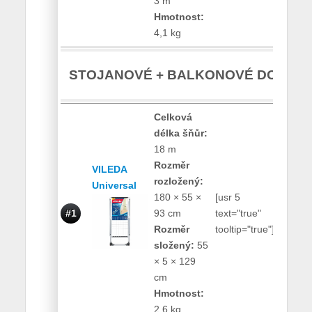
3 m
Hmotnost:
4,1 kg
STOJANOVÉ + BALKONOVÉ DOMÁCÍ
Celková
délka šňůr:
18 m
Rozměr
VILEDA
rozložený:
Universal
180 × 55 ×
[usr 5
460
#1
93 cm
text="true"
Kč
Rozměr
tooltip="true"]
složený:
55
× 5 × 129
cm
Hmotnost:
2,6 kg