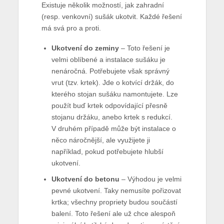
Existuje několik možností, jak zahradní
(resp. venkovní) sušák ukotvit. Každé řešení
má svá pro a proti.
Ukotvení do zeminy
– Toto řešení je
velmi oblíbené a instalace sušáku je
nenáročná. Potřebujete však správný
vrut (tzv. krtek). Jde o kotvící držák, do
kterého stojan sušáku namontujete. Lze
použít buď krtek odpovídající přesně
stojanu držáku, anebo krtek s redukcí.
V druhém případě může být instalace o
něco náročnější, ale využijete ji
například, pokud potřebujete hlubší
ukotvení.
Ukotvení do betonu
– Výhodou je velmi
pevné ukotvení. Taky nemusíte pořizovat
krtka; všechny propriety budou součástí
balení. Toto řešení ale už chce alespoň