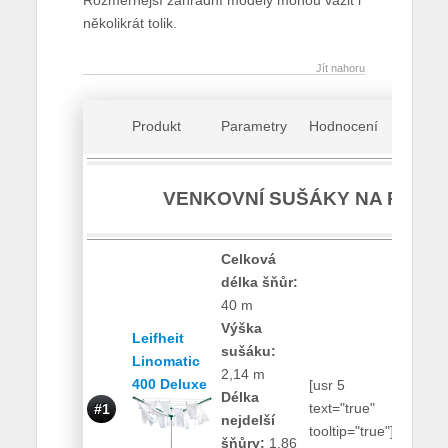
několikrát tolik.
Jít nahoru
Cena
Produkt
Parametry
Hodnocení
(od)
VENKOVNÍ SUŠÁKY NA PRÁD
Celková
délka šňůr:
40 m
Výška
Leifheit
sušáku:
Linomatic
2,14 m
400 Deluxe
[usr 5
Délka
2600
text="true"
#1
nejdelší
Kč
tooltip="true"]
šňůry:
1,86