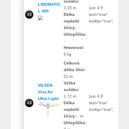
sušáku:
LINOMATIC
2,20 m
[usr 4.9
L 400
2000
#2
Délka
text="true"
Kč
nejdelší
tooltip="true"]
šňůry:
-
Uhlopříčka:
-
Hmotnost:
6 kg
Celková
délka šňůr:
51 m
Výška
VILEDA
sušáku:
Viva Air
1,72 m
[usr 4.8
Ultra Light
1250
#3
Délka
text="true"
Kč
nejdelší
tooltip="true"]
šňůry:
- m
Uhlopříčka: