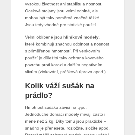
vysokou životnost ani stabilitu a nosnost.
Ocelové stojany jsou velmi odolné, ale
mohou být taky poměrně značně těžké.
Jsou tedy vhodné pro statické použití.
Velmi oblíbené jsou
hliníkové modely
,
které kombinují značnou odolnost a nosnost
s přiměřenou hmotností. Při venkovním
použití je důležitá taky ochrana kovového
povrchu proti korozi a dalším negativním
vlivům (zinkování, prášková úprava apod.).
Kolik váží sušák na
prádlo?
Hmotnost sušáku závisí na typu.
Jednoduché domácí modely mívají často i
méně než 2 kg. Díky tomu jsou praktické –
snadno je přenesete, rozložíte, složíte apod.
Rozměrnější zahradní modely mohou vážit i