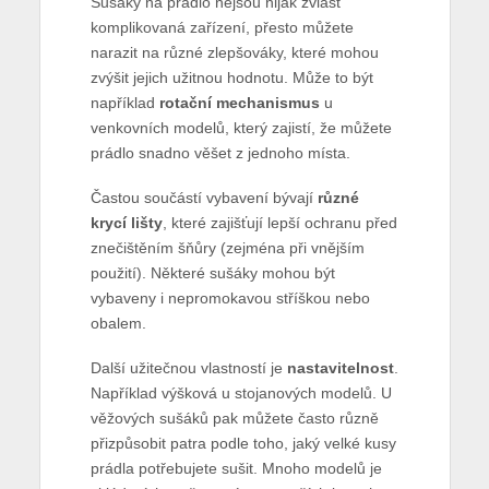
Sušáky na prádlo nejsou nijak zvlášť
komplikovaná zařízení, přesto můžete
narazit na různé zlepšováky, které mohou
zvýšit jejich užitnou hodnotu. Může to být
například
rotační mechanismus
u
venkovních modelů, který zajistí, že můžete
prádlo snadno věšet z jednoho místa.
Častou součástí vybavení bývají
různé
krycí lišty
, které zajišťují lepší ochranu před
znečištěním šňůry (zejména při vnějším
použití). Některé sušáky mohou být
vybaveny i nepromokavou stříškou nebo
obalem.
Další užitečnou vlastností je
nastavitelnost
.
Například výšková u stojanových modelů. U
věžových sušáků pak můžete často různě
přizpůsobit patra podle toho, jaký velké kusy
prádla potřebujete sušit. Mnoho modelů je