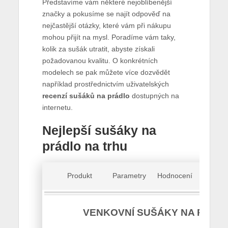
Představíme vám některé nejoblíbenější
značky a pokusíme se najít odpověď na
nejčastější otázky, které vám při nákupu
mohou přijít na mysl. Poradíme vám taky,
kolik za sušák utratit, abyste získali
požadovanou kvalitu. O konkrétních
modelech se pak můžete více dozvědět
například prostřednictvím uživatelských
recenzí sušáků na prádlo
dostupných na
internetu.
Nejlepší sušáky na
prádlo na trhu
Cena
Produkt
Parametry
Hodnocení
(od)
VENKOVNÍ SUŠÁKY NA PRÁD