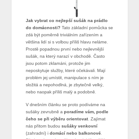
Jak vybrat co nejlepší sušák na prádlo
do domácnosti?
Tato základní pomůcka se
zdá být poměrně triviálním zařízením a
většina lidí si s volbou příliš hlavu neláme.
Prostě popadnou první nebo nejlevnější
sušák, na který narazí v obchodě. Často
jsou potom zklamáni, protože jim
neposkytuje služby, které očekávali. Mají
problém jej umístit, manipulace s ním je
složitá a nepohodlná, je zbytečně velký,
nebo naopak příliš malý a podobně.
V dnešním článku se proto podíváme na
sušáky zevrubně a
poradíme vám, podle
čeho se při výběru orientovat
. Zajímat
nás přitom budou
sušáky venkovní
(zahradní) i
domácí nebo balkonové
.