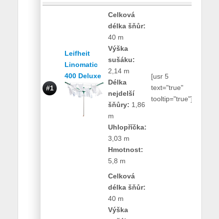
Celková
délka šňůr:
40 m
Výška
Leifheit
sušáku:
Linomatic
2,14 m
400 Deluxe
[usr 5
Délka
2600
text="true"
#1
nejdelší
Kč
tooltip="true"]
šňůry:
1,86
m
Uhlopříčka:
3,03 m
Hmotnost:
5,8 m
Celková
délka šňůr:
40 m
Výška