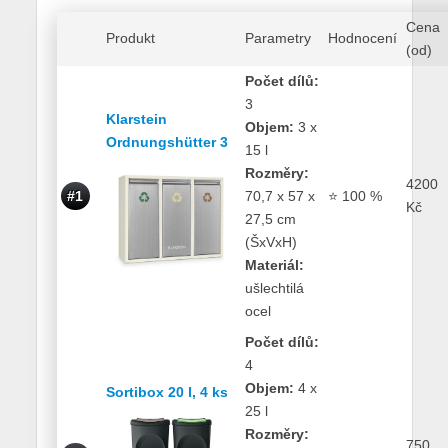
Cena
Produkt
Parametry
Hodnocení
(od)
Počet dílů:
3
Klarstein
Objem:
3 x
Ordnungshütter 3
15 l
Rozměry:
4200
#1
70,7 x 57 x
⭐ 100 %
Kč
27,5 cm
(ŠxVxH)
Materiál:
ušlechtilá
ocel
Počet dílů:
4
Objem:
4 x
Sortibox 20 l, 4 ks
25 l
Rozměry:
750