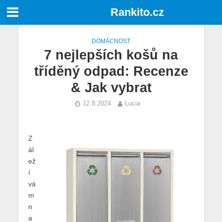
Rankito.cz
DOMÁCNOST
7 nejlepších košů na
tříděný odpad: Recenze
& Jak vybrat
12.8.2024
Lucia
Z
ál
ež
í
vá
m
n
a