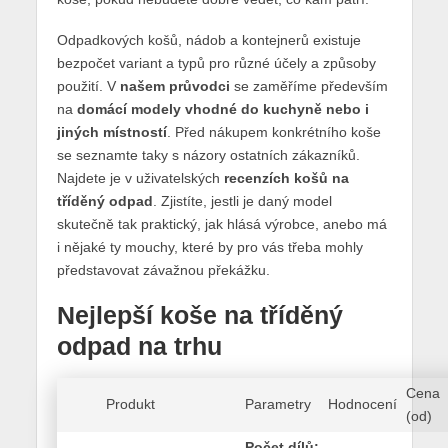
Odpadkových košů, nádob a kontejnerů existuje
bezpočet variant a typů pro různé účely a způsoby
použití. V
našem průvodci
se zaměříme především
na
domácí modely vhodné do kuchyně nebo i
jiných místností
. Před nákupem konkrétního koše
se seznamte taky s názory ostatních zákazníků.
Najdete je v uživatelských
recenzích košů na
tříděný odpad
. Zjistíte, jestli je daný model
skutečně tak praktický, jak hlásá výrobce, anebo má
i nějaké ty mouchy, které by pro vás třeba mohly
představovat závažnou překážku.
Nejlepší koše na tříděný
odpad na trhu
Cena
Produkt
Parametry
Hodnocení
(od)
Počet dílů: