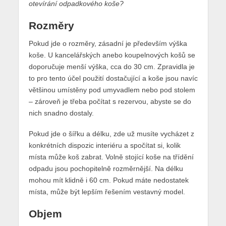
otevírání odpadkového koše?
Rozměry
Pokud jde o rozměry, zásadní je především výška
koše. U kancelářských anebo koupelnových košů se
doporučuje menší výška, cca do 30 cm. Zpravidla je
to pro tento účel použití dostačující a koše jsou navíc
většinou umístěny pod umyvadlem nebo pod stolem
– zároveň je třeba počítat s rezervou, abyste se do
nich snadno dostaly.
Pokud jde o šířku a délku, zde už musíte vycházet z
konkrétních dispozic interiéru a spočítat si, kolik
místa může koš zabrat. Volně stojící koše na třídění
odpadu jsou pochopitelně rozměrnější. Na délku
mohou mít klidně i 60 cm. Pokud máte nedostatek
místa, může být lepším řešením vestavný model.
Objem