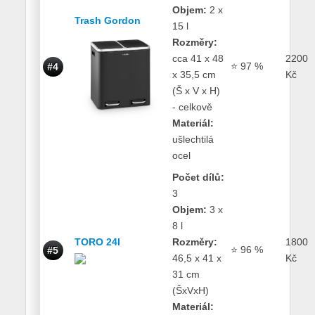
Objem:
2 x
Trash Gordon
15 l
Rozměry:
cca 41 x 48
2200
⭐ 97 %
#4
x 35,5 cm
Kč
(Š x V x H)
- celkově
Materiál:
ušlechtilá
ocel
Počet dílů:
3
Objem:
3 x
8 l
TORO 24l
Rozměry:
1800
⭐ 96 %
#5
46,5 x 41 x
Kč
31 cm
(ŠxVxH)
Materiál: