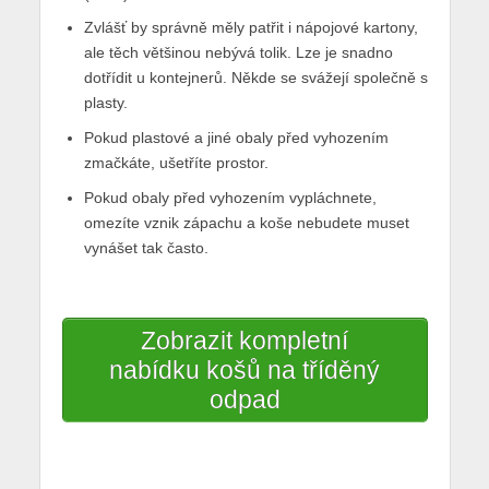
Zvlášť by správně měly patřit i nápojové kartony,
ale těch většinou nebývá tolik. Lze je snadno
dotřídit u kontejnerů. Někde se svážejí společně s
plasty.
Pokud plastové a jiné obaly před vyhozením
zmačkáte, ušetříte prostor.
Pokud obaly před vyhozením vypláchnete,
omezíte vznik zápachu a koše nebudete muset
vynášet tak často.
Zobrazit kompletní
nabídku košů na tříděný
odpad