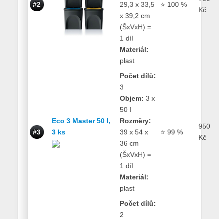
#2
29,3 x 33,5
⭐ 100 %
Kč
x 39,2 cm
(ŠxVxH) =
1 díl
Materiál:
plast
Počet dílů:
3
Objem:
3 x
50 l
Eco 3 Master 50 l,
Rozměry:
950
#3
3 ks
39 x 54 x
⭐ 99 %
Kč
36 cm
(ŠxVxH) =
1 díl
Materiál:
plast
Počet dílů:
2