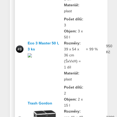
Materiál:
plast
Počet dílů:
3
Objem:
3 x
50 l
Eco 3 Master 50 l,
Rozměry:
950
#3
3 ks
39 x 54 x
⭐ 99 %
Kč
36 cm
(ŠxVxH) =
1 díl
Materiál:
plast
Počet dílů:
2
Objem:
2 x
Trash Gordon
15 l
Rozměry: