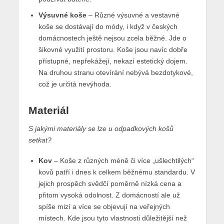
Výsuvné koše
– Různé výsuvné a vestavné
koše se dostávají do módy, i když v českých
domácnostech ještě nejsou zcela běžné. Jde o
šikovné využití prostoru. Koše jsou navíc dobře
přístupné, nepřekážejí, nekazí estetický dojem.
Na druhou stranu otevírání nebývá bezdotykové,
což je určitá nevýhoda.
Materiál
S jakými materiály se lze u odpadkových košů
setkat?
Kov
– Koše z různých méně či více „ušlechtilých“
kovů patří i dnes k celkem běžnému standardu. V
jejich prospěch svědčí poměrně nízká cena a
přitom vysoká odolnost. Z domácností ale už
spíše mizí a více se objevují na veřejných
místech. Kde jsou tyto vlastnosti důležitější než