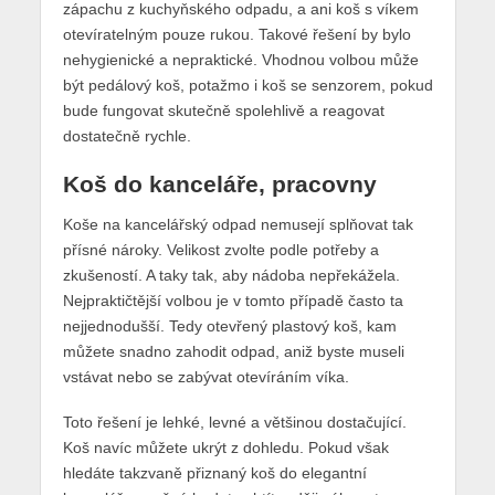
zápachu z kuchyňského odpadu, a ani koš s víkem
otevíratelným pouze rukou. Takové řešení by bylo
nehygienické a nepraktické. Vhodnou volbou může
být pedálový koš, potažmo i koš se senzorem, pokud
bude fungovat skutečně spolehlivě a reagovat
dostatečně rychle.
Koš do kanceláře, pracovny
Koše na kancelářský odpad nemusejí splňovat tak
přísné nároky. Velikost zvolte podle potřeby a
zkušeností. A taky tak, aby nádoba nepřekážela.
Nejpraktičtější volbou je v tomto případě často ta
nejjednodušší. Tedy otevřený plastový koš, kam
můžete snadno zahodit odpad, aniž byste museli
vstávat nebo se zabývat otevíráním víka.
Toto řešení je lehké, levné a většinou dostačující.
Koš navíc můžete ukrýt z dohledu. Pokud však
hledáte takzvaně přiznaný koš do elegantní