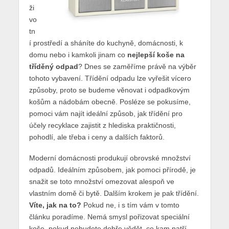
ži
vo
tn
í prostředí a sháníte do kuchyně, domácnosti, k
domu nebo i kamkoli jinam co
nejlepší koše na
tříděný odpad
? Dnes se zaměříme právě na výběr
tohoto vybavení. Třídění odpadu lze vyřešit vícero
způsoby, proto se budeme věnovat i odpadkovým
košům a nádobám obecně. Posléze se pokusíme,
pomoci vám najít ideální způsob, jak třídění pro
účely recyklace zajistit z hlediska praktičnosti,
pohodlí, ale třeba i ceny a dalších faktorů.
Moderní domácnosti produkují obrovské množství
odpadů. Ideálním způsobem, jak pomoci přírodě, je
snažit se toto množství omezovat alespoň ve
vlastním domě či bytě. Dalším krokem je pak třídění.
Víte, jak na to?
Pokud ne, i s tím vám v tomto
článku poradíme. Nemá smysl pořizovat speciální
koše, pokud nebudete dobře vědět, co kam patří.