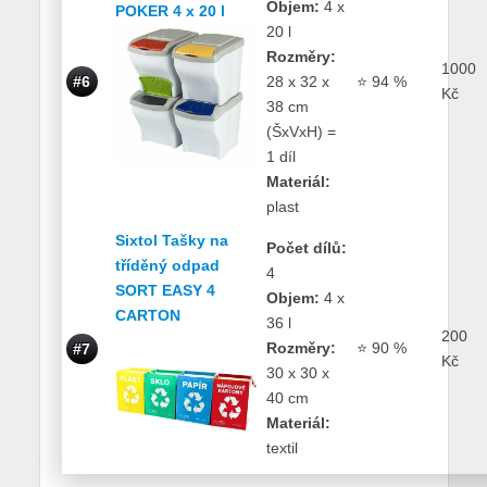
Objem:
4 x
POKER 4 x 20 l
20 l
Rozměry:
1000
#6
28 x 32 x
⭐ 94 %
Kč
38 cm
(ŠxVxH) =
1 díl
Materiál:
plast
Sixtol Tašky na
Počet dílů:
tříděný odpad
4
SORT EASY 4
Objem:
4 x
CARTON
36 l
200
Rozměry:
⭐ 90 %
#7
Kč
30 x 30 x
40 cm
Materiál:
textil