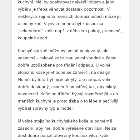
kuchyni. Měl by poskytovat největší objem a jeho
výběru je třeba věnovat dostatek pozornosti. V
některých zejména menších domácnostech může jít
o jediný koš. V jiných mohou být k dispozici
„sekundární“ koše např. v dětském pokoji, pracovně,
koupelně apod.
Kuchyňský koš může být volně postavený, ale
vestavný – takové koše jsou velmi vhodné a často
dobře uzpůsobené pro třídění odpadu. U volně
stojícího koše je vhodné se zaměřit i na design.
Neměl by totiž být nijak ukrytý, ale naopak velmi
dobře dostupný, nicméně umístěný tak, aby nikdy
nezavazel. Koše na třídění bývají rozměrnější a do
menších kuchyní je proto třeba o to lépe a pečlivěji
vybírat správný typ a model.
U volně stojícího kuchyňského koše je poměrně
zásadní, aby měl dobře vyřešené otevírání. Nelze
dost dobře použít otevřený koš bez víka, kvůli