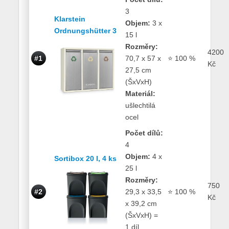
3
Klarstein
Objem:
3 x
Ordnungshütter 3
15 l
Rozměry:
4200
#1
70,7 x 57 x
⭐ 100 %
Kč
27,5 cm
(ŠxVxH)
Materiál:
ušlechtilá
ocel
Počet dílů:
4
Objem:
4 x
Sortibox 20 l, 4 ks
25 l
Rozměry:
750
#2
29,3 x 33,5
⭐ 100 %
Kč
x 39,2 cm
(ŠxVxH) =
1 díl