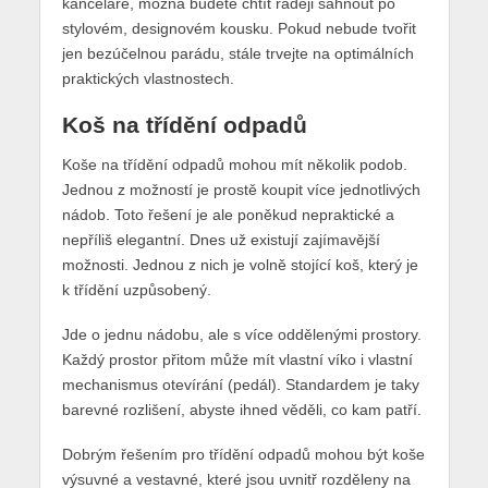
kanceláře, možná budete chtít raději sáhnout po
stylovém, designovém kousku. Pokud nebude tvořit
jen bezúčelnou parádu, stále trvejte na optimálních
praktických vlastnostech.
Koš na třídění odpadů
Koše na třídění odpadů mohou mít několik podob.
Jednou z možností je prostě koupit více jednotlivých
nádob. Toto řešení je ale poněkud nepraktické a
nepříliš elegantní. Dnes už existují zajímavější
možnosti. Jednou z nich je volně stojící koš, který je
k třídění uzpůsobený.
Jde o jednu nádobu, ale s více oddělenými prostory.
Každý prostor přitom může mít vlastní víko i vlastní
mechanismus otevírání (pedál). Standardem je taky
barevné rozlišení, abyste ihned věděli, co kam patří.
Dobrým řešením pro třídění odpadů mohou být koše
výsuvné a vestavné, které jsou uvnitř rozděleny na