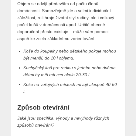
Objem se odvíjí především od počtu členů
domácnosti. Samozřejmě jde o velmi individuální
záležitost, roli hraje životní styl rodiny, ale i celkový
počet košů v domácnosti apod. Určité obecné
doporučení přesto existuje – může vám pomoci
aspoň ke zcela základnímu zorientování.
Koše do koupelny nebo dětského pokoje mohou
být menší, do 10 l objemu.
Kuchyňský koš pro rodinu s jedním nebo dvěma
dětmi by měl mít cca okolo 20-30 l.
Koše na veřejných místech mívají alespoň 40-50
l.
Způsob otevírání
Jaké jsou specifika, výhody a nevýhody různých
způsobů otevírání?