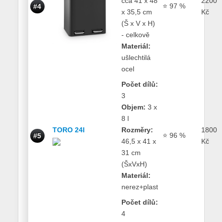
cca 41 x 48
2200
⭐ 97 %
#4
x 35,5 cm
Kč
(Š x V x H)
- celkově
Materiál:
ušlechtilá
ocel
Počet dílů:
3
Objem:
3 x
8 l
TORO 24l
Rozměry:
1800
⭐ 96 %
#5
46,5 x 41 x
Kč
31 cm
(ŠxVxH)
Materiál:
nerez+plast
Počet dílů:
4