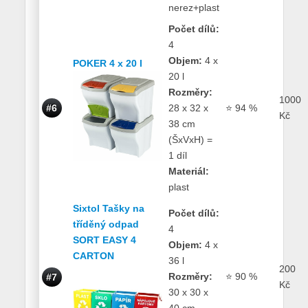
nerez+plast
Počet dílů:
4
Objem:
4 x
POKER 4 x 20 l
20 l
Rozměry:
1000
#6
28 x 32 x
⭐ 94 %
Kč
38 cm
(ŠxVxH) =
1 díl
Materiál:
plast
Sixtol Tašky na
Počet dílů:
tříděný odpad
4
SORT EASY 4
Objem:
4 x
CARTON
36 l
200
Rozměry:
⭐ 90 %
#7
Kč
30 x 30 x
40 cm